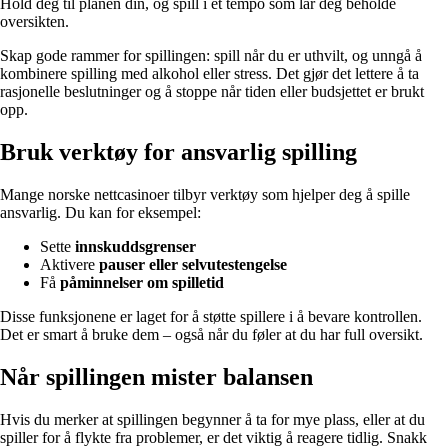
Hold deg til planen din, og spill i et tempo som lar deg beholde
oversikten.
Skap gode rammer for spillingen: spill når du er uthvilt, og unngå å
kombinere spilling med alkohol eller stress. Det gjør det lettere å ta
rasjonelle beslutninger og å stoppe når tiden eller budsjettet er brukt
opp.
Bruk verktøy for ansvarlig spilling
Mange norske nettcasinoer tilbyr verktøy som hjelper deg å spille
ansvarlig. Du kan for eksempel:
Sette
innskuddsgrenser
Aktivere
pauser eller selvutestengelse
Få
påminnelser om spilletid
Disse funksjonene er laget for å støtte spillere i å bevare kontrollen.
Det er smart å bruke dem – også når du føler at du har full oversikt.
Når spillingen mister balansen
Hvis du merker at spillingen begynner å ta for mye plass, eller at du
spiller for å flykte fra problemer, er det viktig å reagere tidlig. Snakk