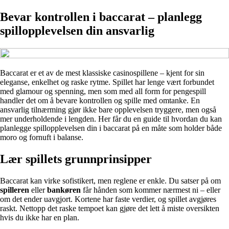
Bevar kontrollen i baccarat – planlegg
spillopplevelsen din ansvarlig
Baccarat er et av de mest klassiske casinospillene – kjent for sin
eleganse, enkelhet og raske rytme. Spillet har lenge vært forbundet
med glamour og spenning, men som med all form for pengespill
handler det om å bevare kontrollen og spille med omtanke. En
ansvarlig tilnærming gjør ikke bare opplevelsen tryggere, men også
mer underholdende i lengden. Her får du en guide til hvordan du kan
planlegge spillopplevelsen din i baccarat på en måte som holder både
moro og fornuft i balanse.
Lær spillets grunnprinsipper
Baccarat kan virke sofistikert, men reglene er enkle. Du satser på om
spilleren
eller
bankøren
får hånden som kommer nærmest ni – eller
om det ender uavgjort. Kortene har faste verdier, og spillet avgjøres
raskt. Nettopp det raske tempoet kan gjøre det lett å miste oversikten
hvis du ikke har en plan.