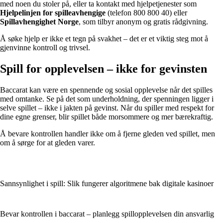
med noen du stoler på, eller ta kontakt med hjelpetjenester som
Hjelpelinjen for spilleavhengige
(telefon 800 800 40) eller
Spillavhengighet Norge
, som tilbyr anonym og gratis rådgivning.
Å søke hjelp er ikke et tegn på svakhet – det er et viktig steg mot å
gjenvinne kontroll og trivsel.
Spill for opplevelsen – ikke for gevinsten
Baccarat kan være en spennende og sosial opplevelse når det spilles
med omtanke. Se på det som underholdning, der spenningen ligger i
selve spillet – ikke i jakten på gevinst. Når du spiller med respekt for
dine egne grenser, blir spillet både morsommere og mer bærekraftig.
Å bevare kontrollen handler ikke om å fjerne gleden ved spillet, men
om å sørge for at gleden varer.
Sannsynlighet i spill: Slik fungerer algoritmene bak digitale kasinoer
Bevar kontrollen i baccarat – planlegg spillopplevelsen din ansvarlig