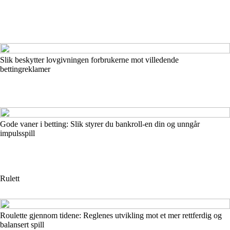
Slik beskytter lovgivningen forbrukerne mot villedende
bettingreklamer
Gode vaner i betting: Slik styrer du bankroll-en din og unngår
impulsspill
Rulett
Roulette gjennom tidene: Reglenes utvikling mot et mer rettferdig og
balansert spill