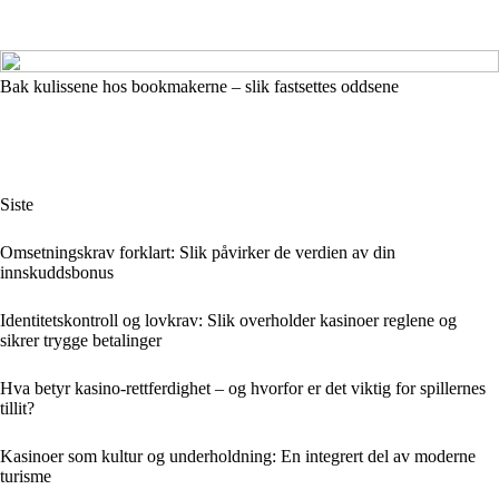
Bak kulissene hos bookmakerne – slik fastsettes oddsene
Siste
Omsetningskrav forklart: Slik påvirker de verdien av din
innskuddsbonus
Identitetskontroll og lovkrav: Slik overholder kasinoer reglene og
sikrer trygge betalinger
Hva betyr kasino-rettferdighet – og hvorfor er det viktig for spillernes
tillit?
Kasinoer som kultur og underholdning: En integrert del av moderne
turisme