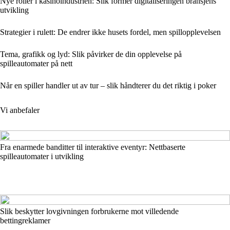
Nye roller i kasinoindustrien: Slik former digitaliseringen bransjens
utvikling
Strategier i rulett: De endrer ikke husets fordel, men spillopplevelsen
Tema, grafikk og lyd: Slik påvirker de din opplevelse på
spilleautomater på nett
Når en spiller handler ut av tur – slik håndterer du det riktig i poker
Vi anbefaler
Fra enarmede banditter til interaktive eventyr: Nettbaserte
spilleautomater i utvikling
Slik beskytter lovgivningen forbrukerne mot villedende
bettingreklamer