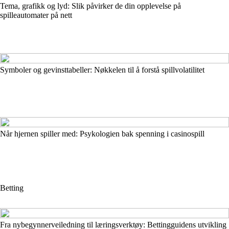
Tema, grafikk og lyd: Slik påvirker de din opplevelse på
spilleautomater på nett
Symboler og gevinsttabeller: Nøkkelen til å forstå spillvolatilitet
Når hjernen spiller med: Psykologien bak spenning i casinospill
Betting
Fra nybegynnerveiledning til læringsverktøy: Bettingguidens utvikling