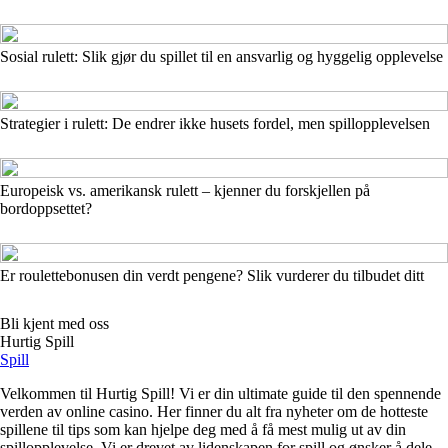
Sosial rulett: Slik gjør du spillet til en ansvarlig og hyggelig opplevelse
Strategier i rulett: De endrer ikke husets fordel, men spillopplevelsen
Europeisk vs. amerikansk rulett – kjenner du forskjellen på
bordoppsettet?
Er roulettebonusen din verdt pengene? Slik vurderer du tilbudet ditt
Bli kjent med oss
Hurtig Spill
Spill
Velkommen til Hurtig Spill! Vi er din ultimate guide til den spennende
verden av online casino. Her finner du alt fra nyheter om de hotteste
spillene til tips som kan hjelpe deg med å få mest mulig ut av din
spillopplevelse. Vi er drevet av lidenskapen for spill og ønsker å dele