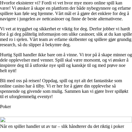
Hvorfor eksisterer vi? Fordi vi vet hvor mye moro online spill kan
være! Vi ønsker å skape en plattform der både nybegynnere og erfarne
spillere kan føle seg hjemme. Vårt mål er å gjøre det enklere for deg å
navigere i jungelen av nettcasinoer og finne de beste alternativene.
Vi vet at trygghet og sikkerhet er viktig for deg. Derfor jobber vi hardt
for å gi deg pålitelig informasjon om ulike casinoer, slik at du kan spille
med ro i sjelen. Vårt team av erfarne skribenter og spillere gjør grundig
research, så du slipper å bekymre deg.
Hurtig Spill handler ikke bare om å vinne. Vi tror på å skape minner og
dele opplevelser med venner. Spill skal være morsomt, og vi ønsker å
inspirere deg til å utforske nye spill og kanskje til og med prøve noe
helt nytt!
Bli med oss på reisen! Oppdag, spill og nyt alt det fantastiske som
online casino har å tilby. Vi er her for å gjøre din opplevelse så
spennende og givende som mulig. Sammen kan vi gjøre hver spilløkt
til et uforglemmelig eventyr!
Poker
Når en spiller handler ut av tur – slik håndterer du det riktig i poker