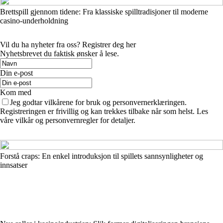
Brettspill gjennom tidene: Fra klassiske spilltradisjoner til moderne
casino-underholdning
Vil du ha nyheter fra oss? Registrer deg her
Nyhetsbrevet du faktisk ønsker å lese.
Din e-post
Kom med
Jeg godtar vilkårene for bruk og personvernerklæringen.
Registreringen er frivillig og kan trekkes tilbake når som helst. Les
våre vilkår og personvernregler for detaljer.
Forstå craps: En enkel introduksjon til spillets sannsynligheter og
innsatser