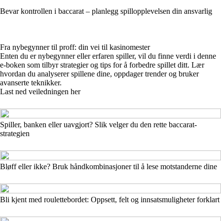
Bevar kontrollen i baccarat – planlegg spillopplevelsen din ansvarlig
Fra nybegynner til proff: din vei til kasinomester
Enten du er nybegynner eller erfaren spiller, vil du finne verdi i denne
e-boken som tilbyr strategier og tips for å forbedre spillet ditt. Lær
hvordan du analyserer spillene dine, oppdager trender og bruker
avanserte teknikker.
Last ned veiledningen her
Spiller, banken eller uavgjort? Slik velger du den rette baccarat-
strategien
Bløff eller ikke? Bruk håndkombinasjoner til å lese motstanderne dine
Bli kjent med roulettebordet: Oppsett, felt og innsatsmuligheter forklart