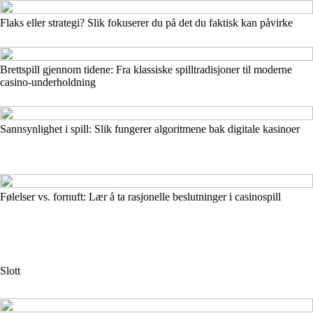
Flaks eller strategi? Slik fokuserer du på det du faktisk kan påvirke
Brettspill gjennom tidene: Fra klassiske spilltradisjoner til moderne
casino-underholdning
Sannsynlighet i spill: Slik fungerer algoritmene bak digitale kasinoer
Følelser vs. fornuft: Lær å ta rasjonelle beslutninger i casinospill
Slott