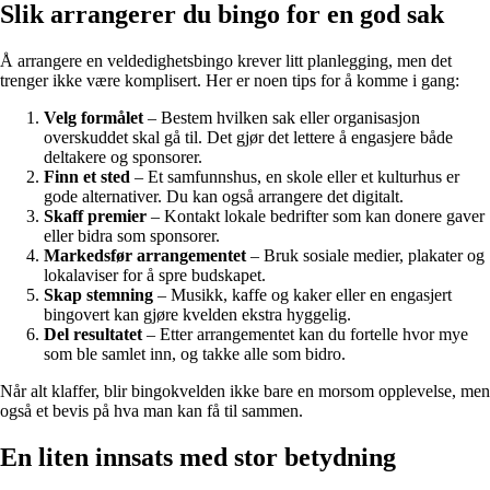
Slik arrangerer du bingo for en god sak
Å arrangere en veldedighetsbingo krever litt planlegging, men det
trenger ikke være komplisert. Her er noen tips for å komme i gang:
Velg formålet
– Bestem hvilken sak eller organisasjon
overskuddet skal gå til. Det gjør det lettere å engasjere både
deltakere og sponsorer.
Finn et sted
– Et samfunnshus, en skole eller et kulturhus er
gode alternativer. Du kan også arrangere det digitalt.
Skaff premier
– Kontakt lokale bedrifter som kan donere gaver
eller bidra som sponsorer.
Markedsfør arrangementet
– Bruk sosiale medier, plakater og
lokalaviser for å spre budskapet.
Skap stemning
– Musikk, kaffe og kaker eller en engasjert
bingovert kan gjøre kvelden ekstra hyggelig.
Del resultatet
– Etter arrangementet kan du fortelle hvor mye
som ble samlet inn, og takke alle som bidro.
Når alt klaffer, blir bingokvelden ikke bare en morsom opplevelse, men
også et bevis på hva man kan få til sammen.
En liten innsats med stor betydning