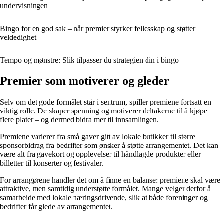
undervisningen
Bingo for en god sak – når premier styrker fellesskap og støtter
veldedighet
Tempo og mønstre: Slik tilpasser du strategien din i bingo
Premier som motiverer og gleder
Selv om det gode formålet står i sentrum, spiller premiene fortsatt en
viktig rolle. De skaper spenning og motiverer deltakerne til å kjøpe
flere plater – og dermed bidra mer til innsamlingen.
Premiene varierer fra små gaver gitt av lokale butikker til større
sponsorbidrag fra bedrifter som ønsker å støtte arrangementet. Det kan
være alt fra gavekort og opplevelser til håndlagde produkter eller
billetter til konserter og festivaler.
For arrangørene handler det om å finne en balanse: premiene skal være
attraktive, men samtidig understøtte formålet. Mange velger derfor å
samarbeide med lokale næringsdrivende, slik at både foreninger og
bedrifter får glede av arrangementet.