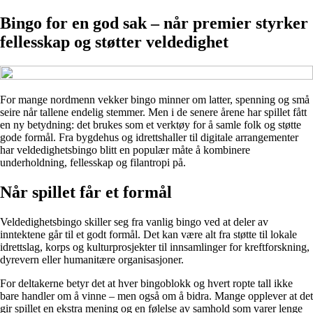
Bingo for en god sak – når premier styrker
fellesskap og støtter veldedighet
For mange nordmenn vekker bingo minner om latter, spenning og små
seire når tallene endelig stemmer. Men i de senere årene har spillet fått
en ny betydning: det brukes som et verktøy for å samle folk og støtte
gode formål. Fra bygdehus og idrettshaller til digitale arrangementer
har veldedighetsbingo blitt en populær måte å kombinere
underholdning, fellesskap og filantropi på.
Når spillet får et formål
Veldedighetsbingo skiller seg fra vanlig bingo ved at deler av
inntektene går til et godt formål. Det kan være alt fra støtte til lokale
idrettslag, korps og kulturprosjekter til innsamlinger for kreftforskning,
dyrevern eller humanitære organisasjoner.
For deltakerne betyr det at hver bingoblokk og hvert ropte tall ikke
bare handler om å vinne – men også om å bidra. Mange opplever at det
gir spillet en ekstra mening og en følelse av samhold som varer lenge