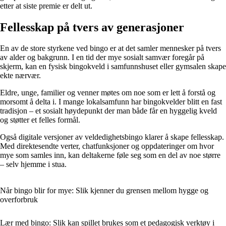
etter at siste premie er delt ut.
Fellesskap på tvers av generasjoner
En av de store styrkene ved bingo er at det samler mennesker på tvers
av alder og bakgrunn. I en tid der mye sosialt samvær foregår på
skjerm, kan en fysisk bingokveld i samfunnshuset eller gymsalen skape
ekte nærvær.
Eldre, unge, familier og venner møtes om noe som er lett å forstå og
morsomt å delta i. I mange lokalsamfunn har bingokvelder blitt en fast
tradisjon – et sosialt høydepunkt der man både får en hyggelig kveld
og støtter et felles formål.
Også digitale versjoner av veldedighetsbingo klarer å skape fellesskap.
Med direktesendte verter, chatfunksjoner og oppdateringer om hvor
mye som samles inn, kan deltakerne føle seg som en del av noe større
– selv hjemme i stua.
Når bingo blir for mye: Slik kjenner du grensen mellom hygge og
overforbruk
Lær med bingo: Slik kan spillet brukes som et pedagogisk verktøy i