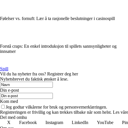
Følelser vs. fornuft: Lær å ta rasjonelle beslutninger i casinospill
Forstå craps: En enkel introduksjon til spillets sannsynligheter og
innsatser
Spill
Vil du ha nyheter fra oss? Registrer deg her
Nyhetsbrevet du faktisk ønsker å lese.
Din e-post
Kom med
Jeg godtar vilkårene for bruk og personvernerklæringen.
Registreringen er frivillig og kan trekkes tilbake når som helst. Les våre
Del med omhu
X
Facebook
Instagram
LinkedIn
YouTube
Pin