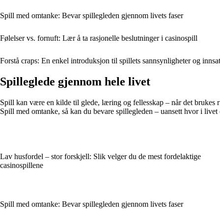
Spill med omtanke: Bevar spillegleden gjennom livets faser
Følelser vs. fornuft: Lær å ta rasjonelle beslutninger i casinospill
Forstå craps: En enkel introduksjon til spillets sannsynligheter og innsa
Spilleglede gjennom hele livet
Spill kan være en kilde til glede, læring og fellesskap – når det brukes 
Spill med omtanke, så kan du bevare spillegleden – uansett hvor i livet
Lav husfordel – stor forskjell: Slik velger du de mest fordelaktige
casinospillene
Spill med omtanke: Bevar spillegleden gjennom livets faser