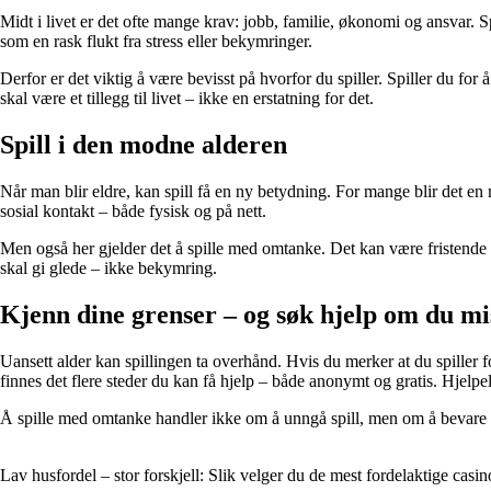
Midt i livet er det ofte mange krav: jobb, familie, økonomi og ansvar. S
som en rask flukt fra stress eller bekymringer.
Derfor er det viktig å være bevisst på hvorfor du spiller. Spiller du for å
skal være et tillegg til livet – ikke en erstatning for det.
Spill i den modne alderen
Når man blir eldre, kan spill få en ny betydning. For mange blir det en 
sosial kontakt – både fysisk og på nett.
Men også her gjelder det å spille med omtanke. Det kan være fristende å 
skal gi glede – ikke bekymring.
Kjenn dine grenser – og søk hjelp om du mi
Uansett alder kan spillingen ta overhånd. Hvis du merker at du spiller f
finnes det flere steder du kan få hjelp – både anonymt og gratis. Hjelpeli
Å spille med omtanke handler ikke om å unngå spill, men om å bevare ko
Lav husfordel – stor forskjell: Slik velger du de mest fordelaktige casin