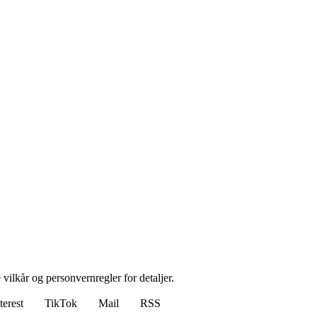
 vilkår og personvernregler for detaljer.
terest
TikTok
Mail
RSS