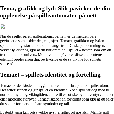
Tema, grafikk og lyd: Slik påvirker de din
opplevelse på spilleautomater på nett
Når du spiller på en spilleautomat på nett, er det sjelden bare
gevinstene som holder deg engasjert. Temaet, grafikken og lyden
spiller en langt større rolle enn mange tror. De skaper stemningen,
vekker følelser og gjør at du blir dratt inn i spillet – nesten som om du
trer inn i et lite univers. Men hvordan påvirker disse elementene
egentlig opplevelsen din, og hvorfor er de så viktige for spillets
suksess?
Temaet – spillets identitet og fortelling
Temaet er det første du legger merke til når du åpner en spilleautomat.
Det setter scenen og gir spillet en identitet. Noen spill tar deg med til
norrøne myter og vikingtiden, andre til eksotiske øyer, eventyrverdener
eller moderne storbyer. Temaet skaper en fortelling som gjør at du føler
du spiller for mer enn bare symboler og tall.
Et sterkt tema kan også vekke nysgjerrighet og nostalgi. Mange spill