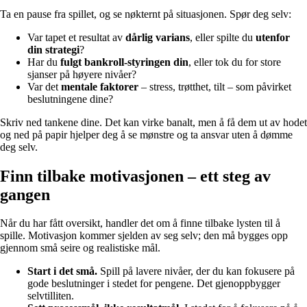
Ta en pause fra spillet, og se nøkternt på situasjonen. Spør deg selv:
Var tapet et resultat av
dårlig varians
, eller spilte du
utenfor
din strategi
?
Har du
fulgt bankroll‑styringen din
, eller tok du for store
sjanser på høyere nivåer?
Var det
mentale faktorer
– stress, trøtthet, tilt – som påvirket
beslutningene dine?
Skriv ned tankene dine. Det kan virke banalt, men å få dem ut av hodet
og ned på papir hjelper deg å se mønstre og ta ansvar uten å dømme
deg selv.
Finn tilbake motivasjonen – ett steg av
gangen
Når du har fått oversikt, handler det om å finne tilbake lysten til å
spille. Motivasjon kommer sjelden av seg selv; den må bygges opp
gjennom små seire og realistiske mål.
Start i det små.
Spill på lavere nivåer, der du kan fokusere på
gode beslutninger i stedet for pengene. Det gjenoppbygger
selvtilliten.