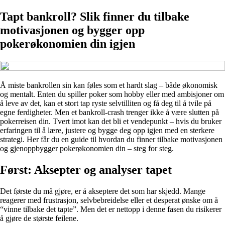
Tapt bankroll? Slik finner du tilbake
motivasjonen og bygger opp
pokerøkonomien din igjen
Å miste bankrollen sin kan føles som et hardt slag – både økonomisk
og mentalt. Enten du spiller poker som hobby eller med ambisjoner om
å leve av det, kan et stort tap ryste selvtilliten og få deg til å tvile på
egne ferdigheter. Men et bankroll‑crash trenger ikke å være slutten på
pokerreisen din. Tvert imot kan det bli et vendepunkt – hvis du bruker
erfaringen til å lære, justere og bygge deg opp igjen med en sterkere
strategi. Her får du en guide til hvordan du finner tilbake motivasjonen
og gjenoppbygger pokerøkonomien din – steg for steg.
Først: Aksepter og analyser tapet
Det første du må gjøre, er å akseptere det som har skjedd. Mange
reagerer med frustrasjon, selvbebreidelse eller et desperat ønske om å
“vinne tilbake det tapte”. Men det er nettopp i denne fasen du risikerer
å gjøre de største feilene.